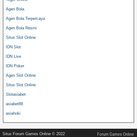
Agen Bola
Agen Bola Terpercaya
Agen Bola Resmi
Situs Slot Online
IDN Slot
IDN Live
IDN Poker
Agen Slot Online
Situs Slot Online
Slotasiabet
asiabet88
asiahoki
Situs Forum Games Online © 2022
Forum Games Online