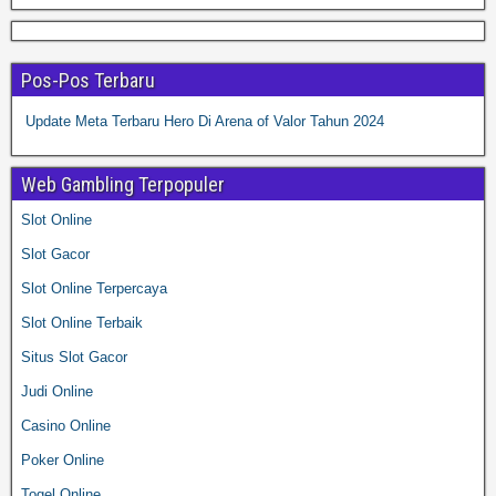
Pos-Pos Terbaru
Update Meta Terbaru Hero Di Arena of Valor Tahun 2024
Web Gambling Terpopuler
Slot Online
Slot Gacor
Slot Online Terpercaya
Slot Online Terbaik
Situs Slot Gacor
Judi Online
Casino Online
Poker Online
Togel Online