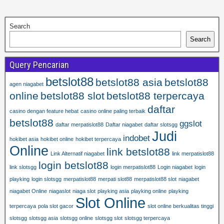
Search
Search
Query Pencarian
betslot88
betslot88 asia
betslot88
agen niagabet
online
betslot88 slot
betslot88 terpercaya
daftar
casino dengan feature hebat
casino online paling terbaik
betslot88
ggslot
daftar merpatislot88
Daftar niagabet
daftar slotsgg
Judi
indobet
hokibet asia
hokibet online
hokibet terpercaya
Online
link betslot88
Link Alternatif niagabet
link merpatislot88
login betslot88
link slotsgg
login merpatislot88
Login niagabet
login
playking
login slotsgg
merpatislot88
merpati slot88
merpatislot88 slot
niagabet
niagabet Online
niagaslot
niaga slot
playking asia
playking online
playking
Slot Online
terpercaya
pola slot gacor
slot online berkualitas tinggi
slotsgg
slotsgg asia
slotsgg online
slotsgg slot
slotsgg terpercaya