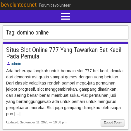
bevolunteer.net
Forum bevolunteer
Tag:
domino online
Situs Slot Online 777 Yang Tawarkan Bet Kecil
Pada Pemula
admin
Ada beberapa langkah untuk bermain slot 777 bet kecil, dimulai
dari demonstrasi gratis sampai games dengan uang betulan.
Dari classic volatilitas rendah sampai mega-juta permainan
jekpot progresif, slot menggembirakan, gampang dimainkan,
dan sering benar-benar membuat suka. Alat permainan judi
yang bertanggungjawab ada untuk pemain untuk mengurus
pengeluaran mereka. Slot juga gampang dijangkau oleh siapa
pun […]
Updated: September 11, 2025 — 10:38 pm
Read Post