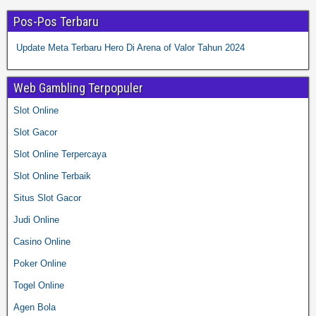
Pos-Pos Terbaru
Update Meta Terbaru Hero Di Arena of Valor Tahun 2024
Web Gambling Terpopuler
Slot Online
Slot Gacor
Slot Online Terpercaya
Slot Online Terbaik
Situs Slot Gacor
Judi Online
Casino Online
Poker Online
Togel Online
Agen Bola