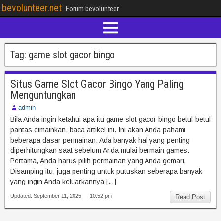
bevolunteer.net
Forum bevolunteer
Tag:
game slot gacor bingo
Situs Game Slot Gacor Bingo Yang Paling
Menguntungkan
admin
Bila Anda ingin ketahui apa itu game slot gacor bingo betul-betul
pantas dimainkan, baca artikel ini. Ini akan Anda pahami
beberapa dasar permainan. Ada banyak hal yang penting
diperhitungkan saat sebelum Anda mulai bermain games.
Pertama, Anda harus pilih permainan yang Anda gemari.
Disamping itu, juga penting untuk putuskan seberapa banyak
yang ingin Anda keluarkannya […]
Updated: September 11, 2025 — 10:52 pm
Read Post