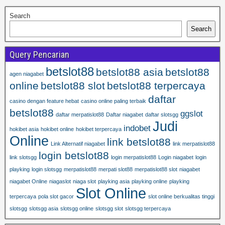
Search
Search
Query Pencarian
betslot88
betslot88 asia
betslot88
agen niagabet
online
betslot88 slot
betslot88 terpercaya
daftar
casino dengan feature hebat
casino online paling terbaik
betslot88
ggslot
daftar merpatislot88
Daftar niagabet
daftar slotsgg
Judi
indobet
hokibet asia
hokibet online
hokibet terpercaya
Online
link betslot88
Link Alternatif niagabet
link merpatislot88
login betslot88
link slotsgg
login merpatislot88
Login niagabet
login
playking
login slotsgg
merpatislot88
merpati slot88
merpatislot88 slot
niagabet
niagabet Online
niagaslot
niaga slot
playking asia
playking online
playking
Slot Online
terpercaya
pola slot gacor
slot online berkualitas tinggi
slotsgg
slotsgg asia
slotsgg online
slotsgg slot
slotsgg terpercaya