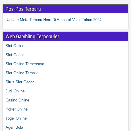
Pos-Pos Terbaru
Update Meta Terbaru Hero Di Arena of Valor Tahun 2024
Web Gambling Terpopuler
Slot Online
Slot Gacor
Slot Online Terpercaya
Slot Online Terbaik
Situs Slot Gacor
Judi Online
Casino Online
Poker Online
Togel Online
Agen Bola