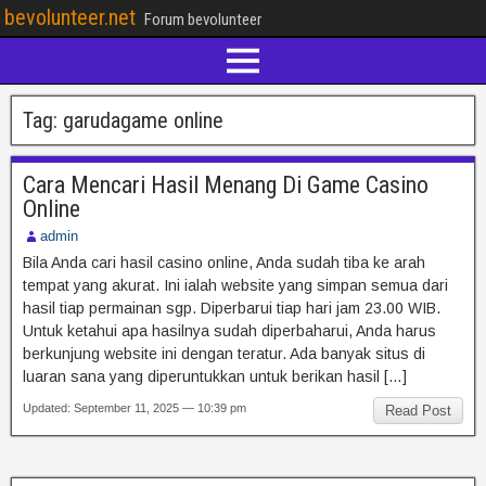
bevolunteer.net
Forum bevolunteer
Tag:
garudagame online
Cara Mencari Hasil Menang Di Game Casino
Online
admin
Bila Anda cari hasil casino online, Anda sudah tiba ke arah
tempat yang akurat. Ini ialah website yang simpan semua dari
hasil tiap permainan sgp. Diperbarui tiap hari jam 23.00 WIB.
Untuk ketahui apa hasilnya sudah diperbaharui, Anda harus
berkunjung website ini dengan teratur. Ada banyak situs di
luaran sana yang diperuntukkan untuk berikan hasil […]
Updated: September 11, 2025 — 10:39 pm
Read Post