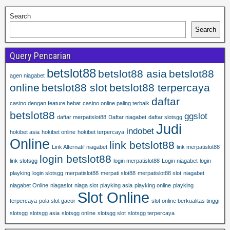
Search
Search
Query Pencarian
betslot88
betslot88 asia
betslot88
agen niagabet
online
betslot88 slot
betslot88 terpercaya
daftar
casino dengan feature hebat
casino online paling terbaik
betslot88
ggslot
daftar merpatislot88
Daftar niagabet
daftar slotsgg
Judi
indobet
hokibet asia
hokibet online
hokibet terpercaya
Online
link betslot88
Link Alternatif niagabet
link merpatislot88
login betslot88
link slotsgg
login merpatislot88
Login niagabet
login
playking
login slotsgg
merpatislot88
merpati slot88
merpatislot88 slot
niagabet
niagabet Online
niagaslot
niaga slot
playking asia
playking online
playking
Slot Online
terpercaya
pola slot gacor
slot online berkualitas tinggi
slotsgg
slotsgg asia
slotsgg online
slotsgg slot
slotsgg terpercaya