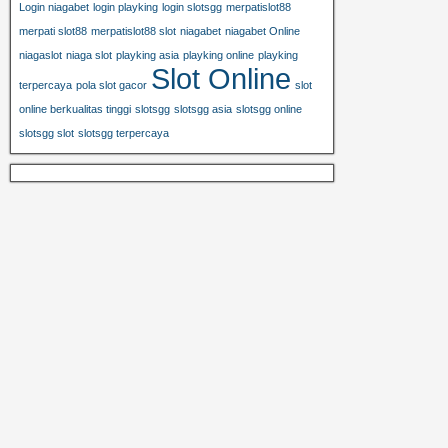
Login niagabet
login playking
login slotsgg
merpatislot88
merpati slot88
merpatislot88 slot
niagabet
niagabet Online
niagaslot
niaga slot
playking asia
playking online
playking
Slot Online
terpercaya
pola slot gacor
slot
online berkualitas tinggi
slotsgg
slotsgg asia
slotsgg online
slotsgg slot
slotsgg terpercaya