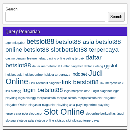
Search
Search
Query Pencarian
betslot88
betslot88 asia
betslot88
agen niagabet
online
betslot88 slot
betslot88 terpercaya
daftar
casino dengan feature hebat
casino online paling terbaik
betslot88
ggslot
daftar merpatislot88
Daftar niagabet
daftar slotsgg
Judi
indobet
hokibet asia
hokibet online
hokibet terpercaya
Online
link betslot88
Link Alternatif niagabet
link merpatislot88
login betslot88
link slotsgg
login merpatislot88
Login niagabet
login
playking
login slotsgg
merpatislot88
merpati slot88
merpatislot88 slot
niagabet
niagabet Online
niagaslot
niaga slot
playking asia
playking online
playking
Slot Online
terpercaya
pola slot gacor
slot online berkualitas tinggi
slotsgg
slotsgg asia
slotsgg online
slotsgg slot
slotsgg terpercaya