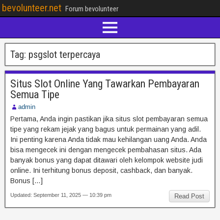
bevolunteer.net
Forum bevolunteer
Tag:
psgslot terpercaya
Situs Slot Online Yang Tawarkan Pembayaran
Semua Tipe
admin
Pertama, Anda ingin pastikan jika situs slot pembayaran semua
tipe yang rekam jejak yang bagus untuk permainan yang adil.
Ini penting karena Anda tidak mau kehilangan uang Anda. Anda
bisa mengecek ini dengan mengecek pembahasan situs. Ada
banyak bonus yang dapat ditawari oleh kelompok website judi
online. Ini terhitung bonus deposit, cashback, dan banyak.
Bonus […]
Updated: September 11, 2025 — 10:39 pm
Read Post