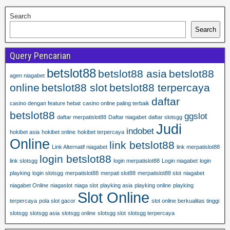
Search
Search
Query Pencarian
betslot88
betslot88 asia
betslot88
agen niagabet
online
betslot88 slot
betslot88 terpercaya
daftar
casino dengan feature hebat
casino online paling terbaik
betslot88
ggslot
daftar merpatislot88
Daftar niagabet
daftar slotsgg
Judi
indobet
hokibet asia
hokibet online
hokibet terpercaya
Online
link betslot88
Link Alternatif niagabet
link merpatislot88
login betslot88
link slotsgg
login merpatislot88
Login niagabet
login
playking
login slotsgg
merpatislot88
merpati slot88
merpatislot88 slot
niagabet
niagabet Online
niagaslot
niaga slot
playking asia
playking online
playking
Slot Online
terpercaya
pola slot gacor
slot online berkualitas tinggi
slotsgg
slotsgg asia
slotsgg online
slotsgg slot
slotsgg terpercaya