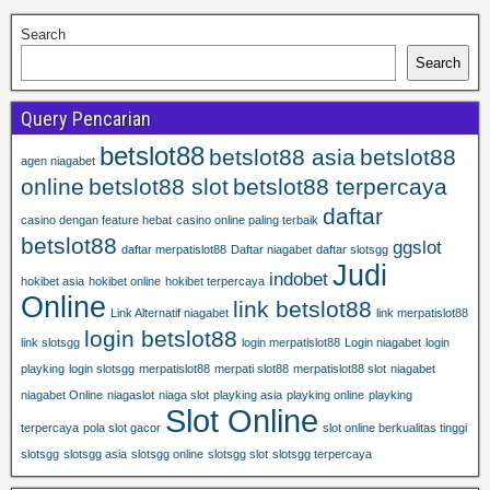
Search
Search
Query Pencarian
betslot88
betslot88 asia
betslot88
agen niagabet
online
betslot88 slot
betslot88 terpercaya
daftar
casino dengan feature hebat
casino online paling terbaik
betslot88
ggslot
daftar merpatislot88
Daftar niagabet
daftar slotsgg
Judi
indobet
hokibet asia
hokibet online
hokibet terpercaya
Online
link betslot88
Link Alternatif niagabet
link merpatislot88
login betslot88
link slotsgg
login merpatislot88
Login niagabet
login
playking
login slotsgg
merpatislot88
merpati slot88
merpatislot88 slot
niagabet
niagabet Online
niagaslot
niaga slot
playking asia
playking online
playking
Slot Online
terpercaya
pola slot gacor
slot online berkualitas tinggi
slotsgg
slotsgg asia
slotsgg online
slotsgg slot
slotsgg terpercaya