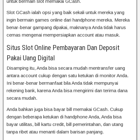
untuk bermain slot memakai GCash.
Slot GCash ialah opsi yang baik sekali untuk mereka yang
ingin bermain games online dari handphone mereka. Mereka
benar-benar gampang dipakai, maknanya Anda tidak harus
cemas mengenai mempersiapkan account atau masuk.
Situs Slot Online Pembayaran Dan Deposit
Pakai Uang Digital
Disamping itu, Anda bisa secara mudah mentransfer uang
antara account cukup dengan satu ketukan di monitor Anda.
Ini benar-benar bermanfaat bila Anda tidak mempunyai
rekening bank, karena Anda bisa mengirimi dan terima dana
secara mudah.
Anda bahkan juga bisa bayar bill memakai GCash. Cukup
dengan beberapa ketukan di handphone Anda, Anda bisa
bayar utilitas, bill kartu credit, bill pemerintahan, dan utang
tanpa ribet atau menanti dalam barisan panjang.