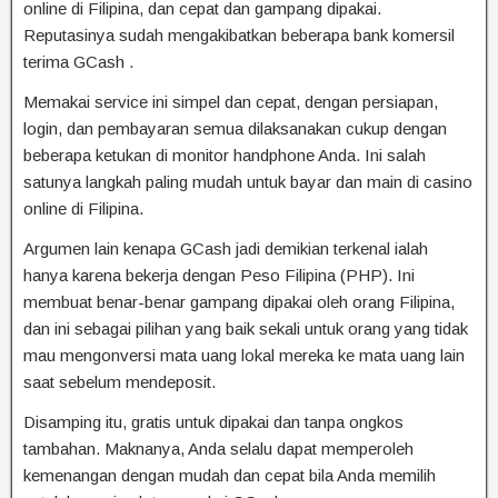
online di Filipina, dan cepat dan gampang dipakai.
Reputasinya sudah mengakibatkan beberapa bank komersil
terima GCash .
Memakai service ini simpel dan cepat, dengan persiapan,
login, dan pembayaran semua dilaksanakan cukup dengan
beberapa ketukan di monitor handphone Anda. Ini salah
satunya langkah paling mudah untuk bayar dan main di casino
online di Filipina.
Argumen lain kenapa GCash jadi demikian terkenal ialah
hanya karena bekerja dengan Peso Filipina (PHP). Ini
membuat benar-benar gampang dipakai oleh orang Filipina,
dan ini sebagai pilihan yang baik sekali untuk orang yang tidak
mau mengonversi mata uang lokal mereka ke mata uang lain
saat sebelum mendeposit.
Disamping itu, gratis untuk dipakai dan tanpa ongkos
tambahan. Maknanya, Anda selalu dapat memperoleh
kemenangan dengan mudah dan cepat bila Anda memilih