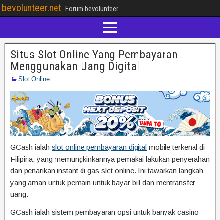
bevolunteer.net
Forum bevolunteer
Situs Slot Online Yang Pembayaran
Menggunakan Uang Digital
Slot Online
GCash ialah
slot online pembayaran digital
mobile terkenal di
Filipina, yang memungkinkannya pemakai lakukan penyerahan
dan penarikan instant di gas slot online. Ini tawarkan langkah
yang aman untuk pemain untuk bayar bill dan mentransfer
uang.
GCash ialah sistem pembayaran opsi untuk banyak casino